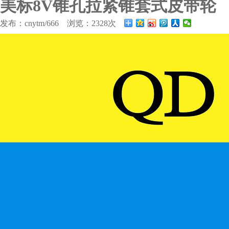
美标8V锥孔拉紧锥套式皮带轮
发布：cnytm/666 浏览：2328次