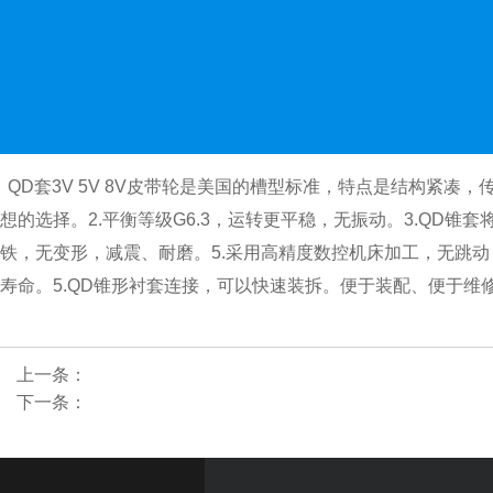
QD
套
3V 5V 8V
皮带轮是美国的槽型标准，特点是结构紧凑，
想的选择。
2.
平衡等级
G6.3
，运转更平稳，无振动。
3.QD
锥套
铁，无变形，
减震、
耐磨。
5.
采用高精度数控机床
加工
，无跳动
寿命。
5.QD
锥形衬套连接，可以快速装拆。便于装配、便于维
上一条：
下一条：